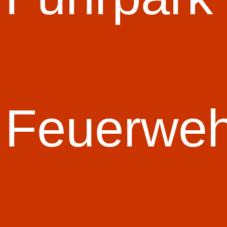
Kaumberg 3
Bezirk Lilienfeld, Abschnitt Hainfeld
Erfolge
Junge aufstrebende Gruppe und war schon mal Bezirkssieger in LF
Feuerwe
Die Platzierungen der Gruppe
Jahr
2024
2023
2022
Alle Zeiten der Gruppe