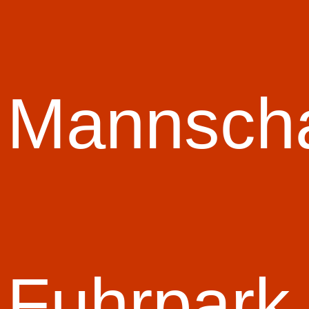
Mannscha
Fuhrpark