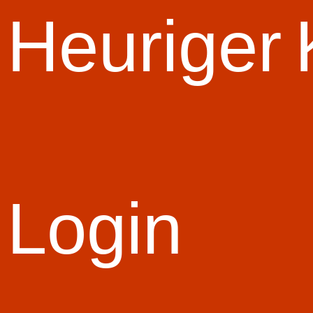
Jahr
Durchgang
Zeit
Heuriger
2024
1
26.3
2024
2
26.5
2023
1
25.6
2023
2
23.5
2022
1
25.5
2022
2
26.4
Alle Platzierungen der gesamten Feuerwehr
Login
Jahr
Gruppenname
2024
Kaumberg 2
2024
Kaumberg 3
2023
Kaumberg 2
2023
Kaumberg 3
2022
Kaumberg 2