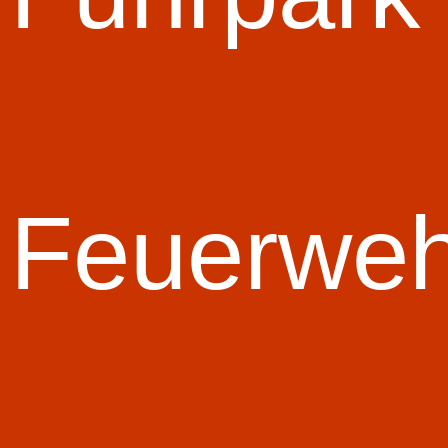
Kaumberg 2
Bezirk Lilienfeld, Abschnitt Hainfeld
Erfolge
Platz 63 LFLB Krems 2011
Feuerwe
zahlreiche top 10 Platzierungen bei div. Bewerben, eine junge motivierte 
Die Platzierungen der Gruppe
Jahr
2012
2011
2010
2003
2002