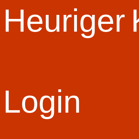
Heuriger
Alle Zeiten der Gruppe
Jahr
Durchgang
Zeit
2012
1
23.2
2012
2
20.1
2011
1
27.2
2011
2
25.1
2010
1
34.3
2010
2
36.2
Login
2003
1
21.2
2003
2
21.6
2002
1
57.5
Alle Platzierungen der gesamten Feuerwehr