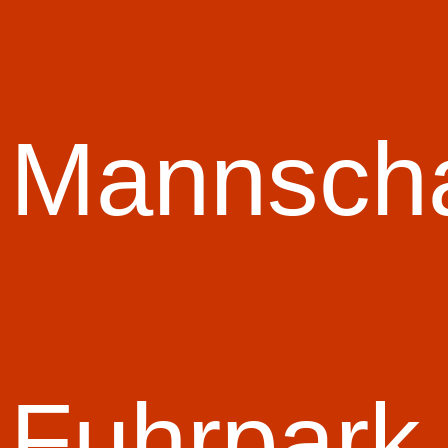
Mannscha
Fuhrpark