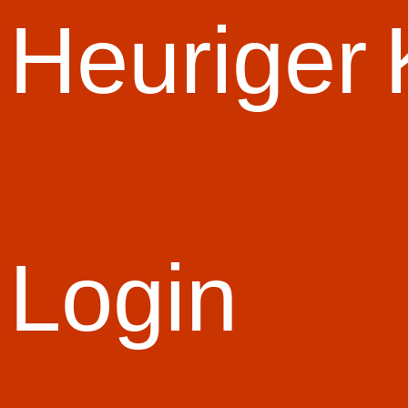
Start Slid
Heuriger
Login