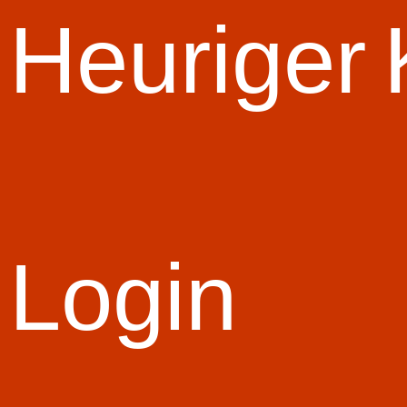
Start Slid
Heuriger
Login