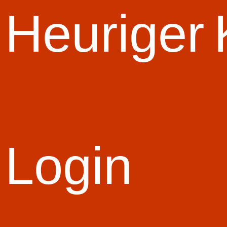
Start Slid
Heuriger
Login