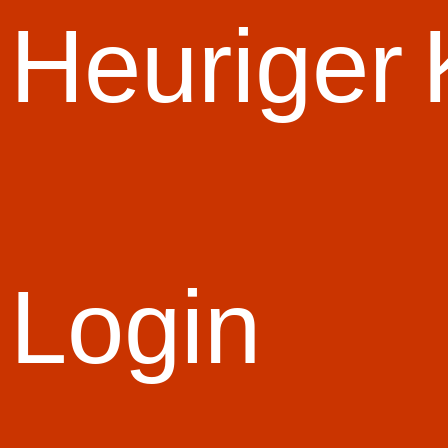
Start Slid
Heuriger
Login