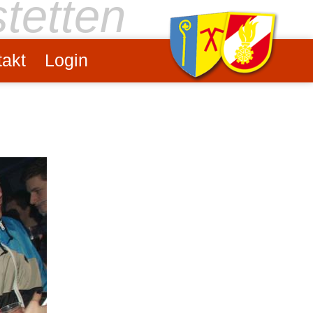
stetten
akt
Login