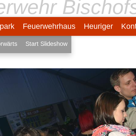
uerwehr Bischof
park
Feuerwehrhaus
Heuriger
Kont
rwärts
Start Slideshow