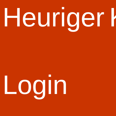
Start Slid
Heuriger
Login