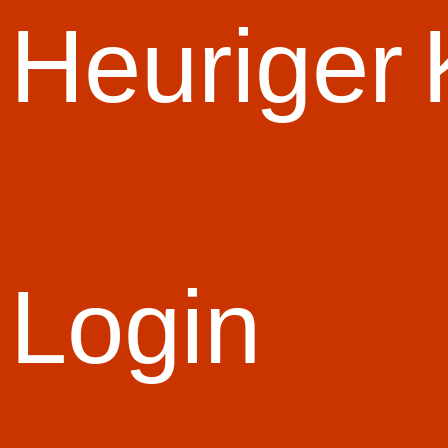
Start Slid
Heuriger
Login