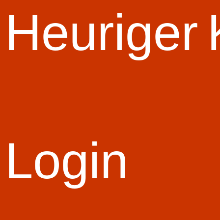
Start Slid
Heuriger
Login