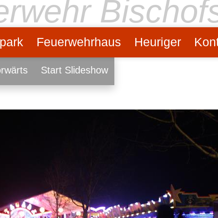
uerwehr Bischof
park
Feuerwehrhaus
Heuriger
Kont
rwärts
Start Slideshow