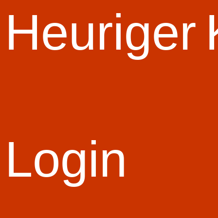
Start Slid
Heuriger
Login