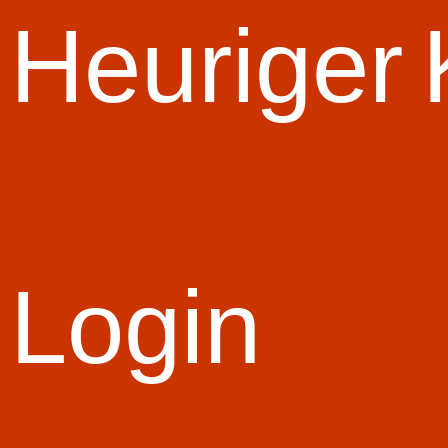
Start Slid
Heuriger
Login